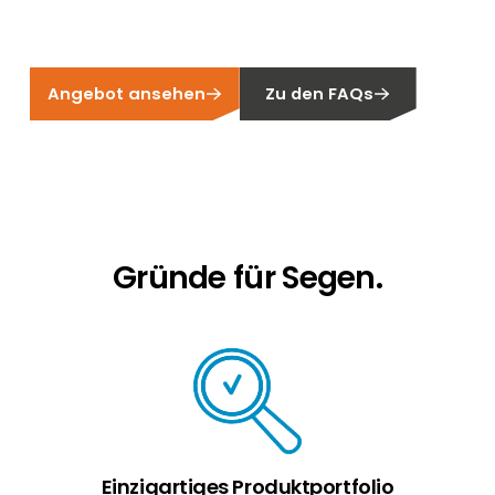
Erneuerbaren Energie Branche? Dann sind Sie
bei uns richtig!
Hauseigentümer
Angebot ansehen
Zu den FAQs
Wenn Sie auf der Suche nach wichtigen
Produkt- und Brancheninformationen sind,
werden Sie bei uns fündig.
Gründe für Segen.
Einzigartiges Produktportfolio