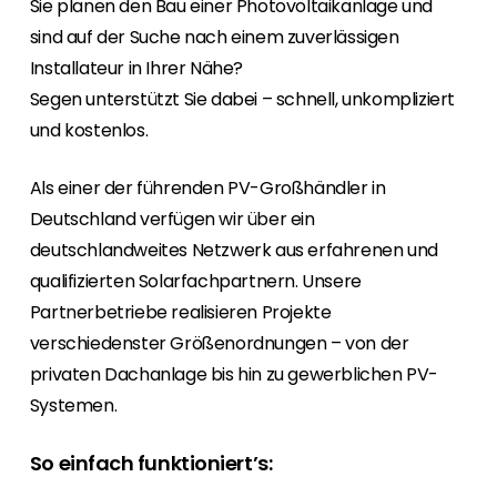
Sie planen den Bau einer Photovoltaikanlage und
Erneuerbaren Energie Branche? Dann sind Sie
bei uns richtig!
sind auf der Suche nach einem zuverlässigen
Installateur in Ihrer Nähe?
Hauseigentümer
Segen unterstützt Sie dabei – schnell, unkompliziert
Wenn Sie auf der Suche nach wichtigen
und kostenlos.
Produkt- und Brancheninformationen sind,
werden Sie bei uns fündig.
Als einer der führenden PV-Großhändler in
Deutschland verfügen wir über ein
deutschlandweites Netzwerk aus erfahrenen und
qualifizierten Solarfachpartnern. Unsere
Partnerbetriebe realisieren Projekte
verschiedenster Größenordnungen – von der
privaten Dachanlage bis hin zu gewerblichen PV-
Systemen.
So einfach funktioniert’s: