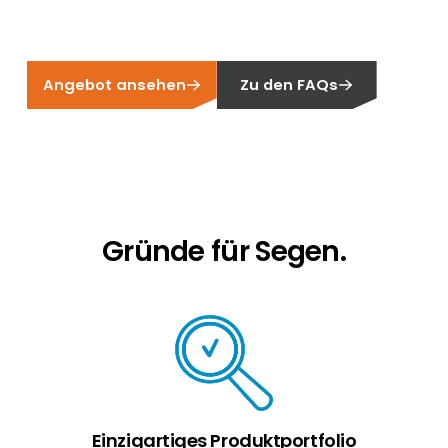
Erneuerbaren Energie Branche? Dann sind Sie
bei uns richtig!
Hauseigentümer
Angebot ansehen
Zu den FAQs
Wenn Sie auf der Suche nach wichtigen
Produkt- und Brancheninformationen sind,
werden Sie bei uns fündig.
Gründe für Segen.
Einzigartiges Produktportfolio