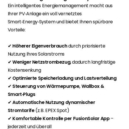
Erneuerbaren Energie Branche? Dann sind Sie
Ein intelligentes Energiemanagement macht aus
bei uns richtig!
Ihrer PV‑Anlage ein voll vernetztes
Smart‑Energy‑System und bietet Ihnen spürbare
Hauseigentümer
Wenn Sie auf der Suche nach wichtigen
Vorteile:
Produkt- und Brancheninformationen sind,
werden Sie bei uns fündig.
✔
Höherer Eigenverbrauch
durch priorisierte
Nutzung Ihres Solarstroms
✔
Weniger Netzstrombezug
, dadurch langfristige
Kostensenkung
✔
Optimierte Speicherladung und Lastverteilung
✔
Steuerung von Wärmepumpe, Wallbox &
Smart‑Plugs
✔
Automatische Nutzung dynamischer
Stromtarife
(z. B. EPEX Spot)
✔
Komfortable Kontrolle per FusionSolar App
–
jederzeit und überall