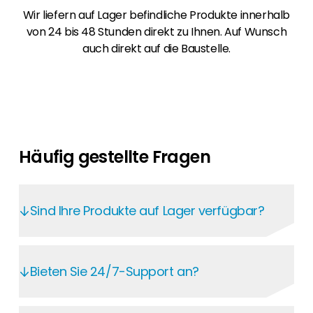
Wir liefern auf Lager befindliche Produkte innerhalb
von 24 bis 48 Stunden direkt zu Ihnen. Auf Wunsch
auch direkt auf die Baustelle.
Häufig gestellte Fragen
Sind Ihre Produkte auf Lager verfügbar?
Im Segen Kunden-Portal haben Sie rund um
die Uhr Zugriff auf aktuelle Preise und
Bieten Sie 24/7-Support an?
Verfügbarkeiten. Auf jeder Produktseite
sehen Sie Lagerbestand und Lieferprognosen
Im Segen Kunden-Portal finden Sie jederzeit