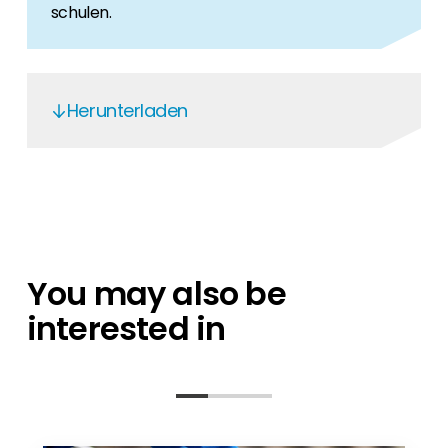
Erneuerbaren Energie Branche? Dann sind Sie
schulen.
bei uns richtig!
Hauseigentümer
Wenn Sie auf der Suche nach wichtigen
Herunterladen
Produkt- und Brancheninformationen sind,
werden Sie bei uns fündig.
Produktkatalog Renusol - DE/EN
ISSE In-Dach System - DE
ISSE In-Dach System Allgemeine
Montagehinweise - DE
You may also be
interested in