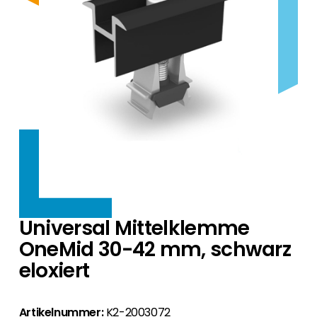
Wechselrichter Hersteller.
Neubauten bis hin zu kommerziellen und
Produkte nach Hersteller
Bei uns finden Sie eine erstklassige Auswahl an
versorgungstechnischen Anwendungen.
Bei uns finden Sie für jedes Dach das passende
HEMS
Zubehör
Wallboxen für neue und bestehende PV-Anlagen an.
Montagesystem.
Ergänzende Produkte für Ihre Installation.
Produkte nach Hersteller
Bei uns finden Sie eine erstklassige Auswahl an HEMS
Produkte nach Hersteller
Wir bieten Ihnen eine Auswahl an
Gewerbe
Zubehör
Systemen für neue und bestehende PV-Anlagen an.
Wir bieten Ihnen eine Auswahl an Wallboxen,
Wärmepumpen, die sich ideal für den
Ergänzende Produkte für Ihre Installation.
die sich ideal für den Deutschen Markt eignen.
Deutschen Markt eignen.
Produkte nach Hersteller
Finanzierung
HEMS optimieren Solarstromnutzung im Haus –
Zubehör
für mehr Autarkie, Effizienz und
Ergänzende Produkte für Ihre Installation.
Mehr Aufträge. Höhere Abschlussquote. Weniger
Kostenersparnis.
Events
Preisdruck.
Besuchen Sie uns das ganze Jahr über auf
Gewerbekunden
Universal Mittelklemme
Über uns
Fachmessen, bei Kundenveranstaltungen und
Mit Segen Finance integrieren Sie die
OneMid 30-42 mm, schwarz
Roadshows, melden Sie sich für regelmäßige
Finanzierung direkt in Ihr Angebot für
Wir sind seit 10 Jahren persönlich für Sie da und liefern
Webinare an und registrieren Sie sich für die
eloxiert
Gewerbekunden.
Kontakt
Ihnen die besten PV-Produkte.
Akademie.
Privatkunden
Werden Sie als PV-Profi noch heute Segen Partner.
Über uns
Artikelnummer:
K2-2003072
Messen // Events // Webinare