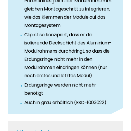
Potentialausgleich der Modulrahmen im
Erneuerbaren Energie Branche? Dann sind Sie
bei uns richtig!
gleichen Montageschritt zu integrieren,
wie das Klemmen der Module auf das
Hauseigentümer
Montagesystem
Wenn Sie auf der Suche nach wichtigen
Clip ist so konzipiert, dass er die
Produkt- und Brancheninformationen sind,
isolierende Deckschicht des Aluminium-
werden Sie bei uns fündig.
Modulrahmens durchdringt, so dass die
Erdungsringe nicht mehr in den
Modulrahmen eindringen können (nur
noch erstes und letztes Modul)
Erdungsringe werden nicht mehr
benötigt
Auch in grau erhältlich (ESD-1003022)