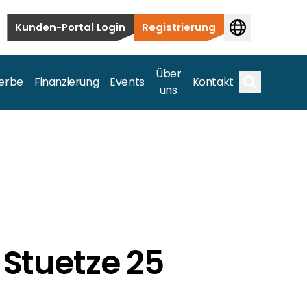
Kunden-Portal Login
Registrierung
Über
erbe
Finanzierung
Events
Kontakt
uns
Suche
auten bis hin zu kommerziellen und
samte Spektrum ab.
 Stuetze 25
bis hin zu kommerziellen und versorgungstechnischen