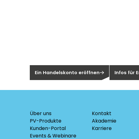
Neu bei Sege
Sie sind noch kein Segen-Kunde?
Sind Sie ei
Ein Handelskonto eröffnen
Infos für
Über uns
Kontakt
PV-Produkte
Akademie
Kunden-Portal
Karriere
Events & Webinare