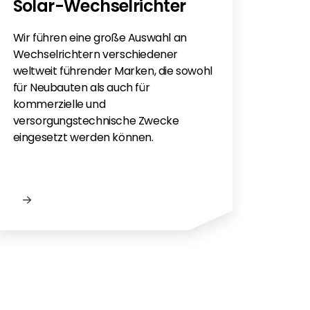
Solar-Wechselrichter
Sie h
Sola
Wir führen eine große Auswahl an
monti
Wechselrichtern verschiedener
Flac
weltweit führender Marken, die sowohl
für e
für Neubauten als auch für
kommerzielle und
versorgungstechnische Zwecke
eingesetzt werden können.