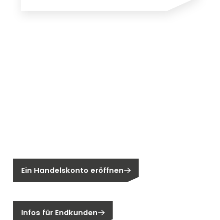
Neu bei Segen?
Sie sind noch kein Segen-Kunde?
Ein Handelskonto eröffnen
Sind Sie ein Endkunden?
Infos für Endkunden