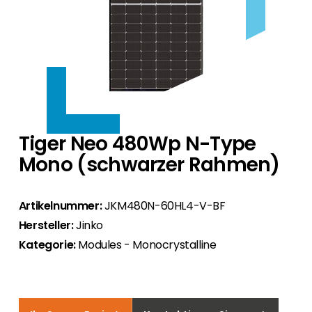
Wechselrichter Hersteller.
Neubauten bis hin zu kommerziellen und
Produkte nach Hersteller
Bei uns finden Sie eine erstklassige Auswahl an
versorgungstechnischen Anwendungen.
Bei uns finden Sie für jedes Dach das passende
HEMS
Zubehör
Wallboxen für neue und bestehende PV-Anlagen an.
Montagesystem.
Ergänzende Produkte für Ihre Installation.
Produkte nach Hersteller
Bei uns finden Sie eine erstklassige Auswahl an HEMS
Produkte nach Hersteller
Wir bieten Ihnen eine Auswahl an
Gewerbe
Zubehör
Systemen für neue und bestehende PV-Anlagen an.
Wir bieten Ihnen eine Auswahl an Wallboxen,
Wärmepumpen, die sich ideal für den
Ergänzende Produkte für Ihre Installation.
die sich ideal für den Deutschen Markt eignen.
Deutschen Markt eignen.
Produkte nach Hersteller
Finanzierung
Tiger Neo 480Wp N-Type
HEMS optimieren Solarstromnutzung im Haus –
Zubehör
für mehr Autarkie, Effizienz und
Mono (schwarzer Rahmen)
Ergänzende Produkte für Ihre Installation.
Mehr Aufträge. Höhere Abschlussquote. Weniger
Kostenersparnis.
Events
Preisdruck.
Artikelnummer:
JKM480N-60HL4-V-BF
Besuchen Sie uns das ganze Jahr über auf
Gewerbekunden
Über uns
Hersteller:
Jinko
Fachmessen, bei Kundenveranstaltungen und
Mit Segen Finance integrieren Sie die
Roadshows, melden Sie sich für regelmäßige
Kategorie:
Modules - Monocrystalline
Finanzierung direkt in Ihr Angebot für
Wir sind seit 10 Jahren persönlich für Sie da und liefern
Webinare an und registrieren Sie sich für die
Gewerbekunden.
Kontakt
Ihnen die besten PV-Produkte.
Akademie.
Privatkunden
Werden Sie als PV-Profi noch heute Segen Partner.
Über uns
Messen // Events // Webinare