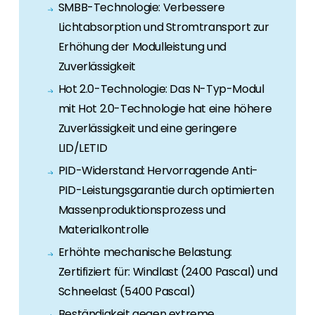
Erneuerbaren Energie Branche? Dann sind Sie
SMBB-Technologie: Verbessere
bei uns richtig!
Lichtabsorption und Stromtransport zur
Erhöhung der Modulleistung und
Hauseigentümer
Zuverlässigkeit
Wenn Sie auf der Suche nach wichtigen
Produkt- und Brancheninformationen sind,
Hot 2.0-Technologie: Das N-Typ-Modul
werden Sie bei uns fündig.
mit Hot 2.0-Technologie hat eine höhere
Zuverlässigkeit und eine geringere
LID/LETID
PID-Widerstand: Hervorragende Anti-
PID-Leistungsgarantie durch optimierten
Massenproduktionsprozess und
Materialkontrolle
Erhöhte mechanische Belastung:
Zertifiziert für: Windlast (2400 Pascal) und
Schneelast (5400 Pascal)
Beständigkeit gegen extreme