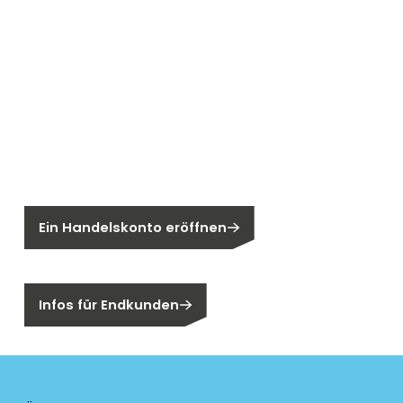
Neu bei Segen?
Sie sind noch kein Segen-Kunde?
Ein Handelskonto eröffnen
Sind Sie ein Endkunden?
Infos für Endkunden