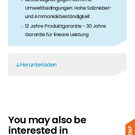
Umweltbedingungen: Hohe Salznebel-
und Ammoniakbeständigkeit
12 Jahre Produktgarantie - 30 Jahre
Garantie für lineare Leistung
Herunterladen
460-480N-60HL4 EN EU
NEO
JinkoSolar-Global Limited Warranty
EN20221220
You may also be
Cert
interested in
Jinko Installation Manual