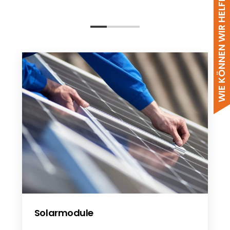
WIE KÖNNEN WIR HELFEN?
MCS-BABT-8801-Issue-1-Jinko-Solar-
Co.-Ltd.-29.11.2022
Jinko Solar 2024
Solarmodule