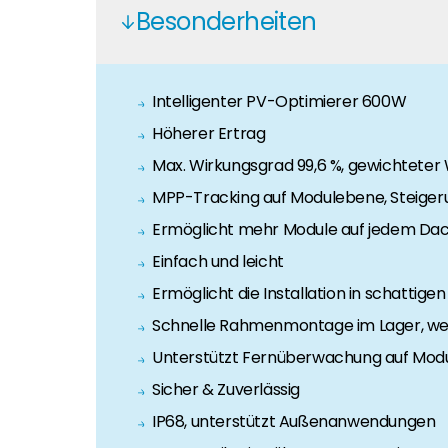
Besonderheiten
Segen Partner werden
Segen Team
Sie sind ein PV-Profi? Dann werden Sie noch heute
Lernen Sie unsere PV-Experten kennen.
Intelligenter PV-Optimierer 600W
Finden Sie einen PV-Installateur in Ihrer Region
Kunden-Portal
Höherer Ertrag
Sie sind Privatkunde und sind auf der Suche nach e
Unser Kunden-Portal bietet 24/7 Live-Preise, Pr
Max. Wirkungsgrad 99,6 %, gewichteter
MPP-Tracking auf Modulebene, Steiger
Blog
Ermöglicht mehr Module auf jedem Dac
Bleiben Sie auf dem Laufenden mit branchenführen
Einfach und leicht
Karriere
Ermöglicht die Installation in schattig
Sie suchen nach einem Job in der Erneuerbaren Ene
Schnelle Rahmenmontage im Lager, weni
Unterstützt Fernüberwachung auf Mod
Hauseigentümer
Sicher & Zuverlässig
Wenn Sie auf der Suche nach wichtigen Produkt- u
IP68, unterstützt Außenanwendungen