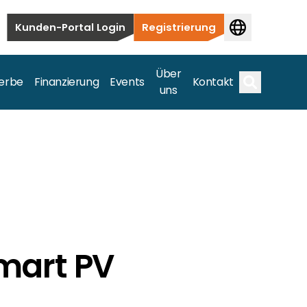
Kunden-Portal Login
Registrierung
Über
erbe
Finanzierung
Events
Kontakt
uns
Suche
auten bis hin zu kommerziellen und
samte Spektrum ab.
mart PV
bis hin zu kommerziellen und versorgungstechnischen