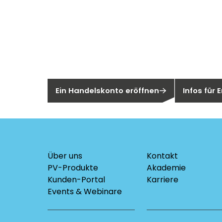
Neu bei Sege
Sie sind noch kein Segen-Kunde?
Sind Sie ei
Ein Handelskonto eröffnen
Infos für
Über uns
Kontakt
PV-Produkte
Akademie
Kunden-Portal
Karriere
Events & Webinare