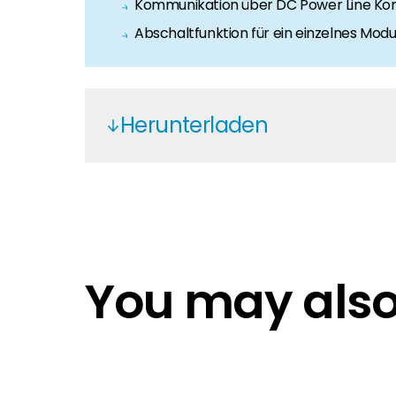
Kommunikation über DC Power Line Ko
Abschaltfunktion für ein einzelnes Mo
Herunterladen
Huawei 1ph L1 Hybrid
Huawei L1 - Quick guide
Smart PV solution
You may also 
Smart Dongle
smart sensor
smart sensor DT
PV management