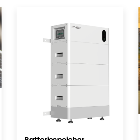
timizer
Batteriespeicher