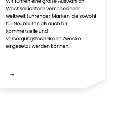
Sola
Wir führen eine große Auswahl an
monti
Wechselrichtern verschiedener
Flac
weltweit führender Marken, die sowohl
für e
für Neubauten als auch für
kommerzielle und
versorgungstechnische Zwecke
eingesetzt werden können.