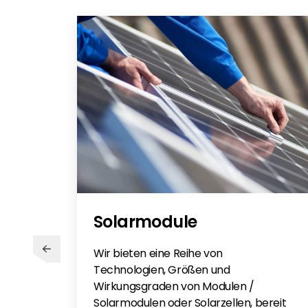
Huawei SUN2000 L1 Hybrid
PV management
Conditions - EN
Conditions - DE/EN
SUN2000-450W-P2-600W-P EN
Quick Guide SUN2000-450W-P2 Op
Huawei 450W-P2-600W-P
Quick Guide Huawei Optimiser
SUN2000-450W-P2-600W-P DE
Solarmodule
Wir bieten eine Reihe von
Technologien, Größen und
Wirkungsgraden von Modulen /
Solarmodulen oder Solarzellen, bereit