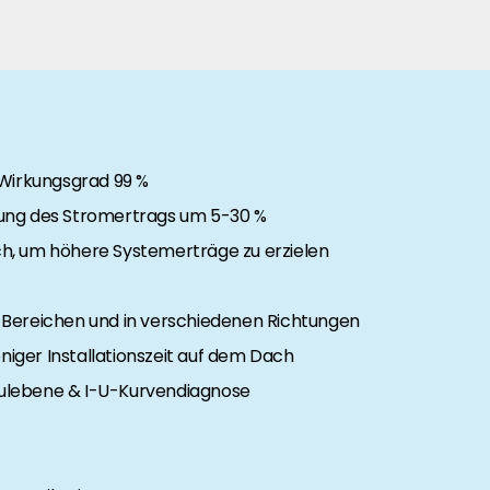
 Segen Partner und profitieren Sie von unseren Vorteilen!
inem passenden PV-Installateur? Dann sind Sie bei uns genau
oduktverfügbarkeit und Dokumentation!
 Wirkungsgrad 99 %
ung des Stromertrags um 5-30 %
h, um höhere Systemerträge zu erzielen
den Neuigkeiten von Segen. Hier erfahren Sie es zuerst!
en Bereichen und in verschiedenen Richtungen
rgie Branche? Dann sind Sie bei uns richtig!
ger Installationszeit auf dem Dach
ulebene & I-U-Kurvendiagnose
nd Brancheninformationen sind, werden Sie bei uns fündig.