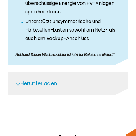
überschüssige Energie von PV-Anlagen
speichern kann
Unterstützt unsymmetrische und
Halbwellen-Lasten sowohl am Netz- als
auch am Backup-Anschluss
Achtung! Dieser Wechselrichter ist jetzt für Belgien zertifiziert!!
Herunterladen
Solis 3PH LV Hybrid - EN
Solis Warranty Europe 2025 EN Non UK
Solis Winter Hybrid guide DE 2024
Solis 3PH LV Hybrid - DE