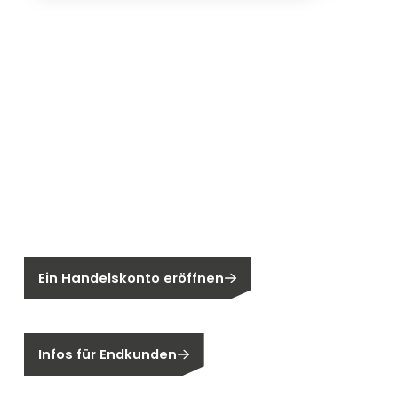
Neu bei Segen?
Sie sind noch kein Segen-Kunde?
Ein Handelskonto eröffnen
Sind Sie ein Endkunden?
Infos für Endkunden