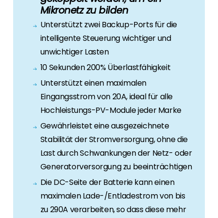
Erneuerbaren Energie Branche? Dann sind Sie
Mikronetz zu bilden
bei uns richtig!
Unterstützt zwei Backup-Ports für die
Hauseigentümer
intelligente Steuerung wichtiger und
Wenn Sie auf der Suche nach wichtigen
unwichtiger Lasten
Produkt- und Brancheninformationen sind,
10 Sekunden 200% Überlastfähigkeit
werden Sie bei uns fündig.
Unterstützt einen maximalen
Eingangsstrom von 20A, ideal für alle
Hochleistungs-PV-Module jeder Marke
Gewährleistet eine ausgezeichnete
Stabilität der Stromversorgung, ohne die
Last durch Schwankungen der Netz- oder
Generatorversorgung zu beeinträchtigen
Die DC-Seite der Batterie kann einen
maximalen Lade-/Entladestrom von bis
zu 290A verarbeiten, so dass diese mehr