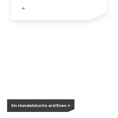
Neu bei Segen?
Sie sind noch kein Segen-Kunde?
Ein Handelskonto eröffnen
Sind Sie ein Endkunden?