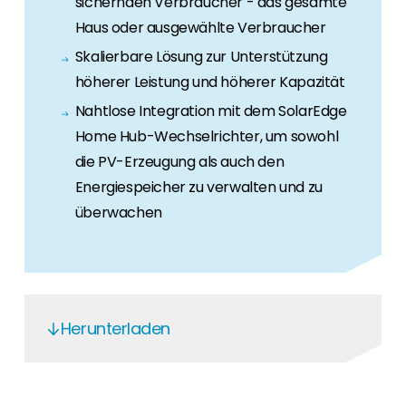
sichernden Verbraucher - das gesamte
Erneuerbaren Energie Branche? Dann sind Sie
bei uns richtig!
Haus oder ausgewählte Verbraucher
Skalierbare Lösung zur Unterstützung
Hauseigentümer
höherer Leistung und höherer Kapazität
Wenn Sie auf der Suche nach wichtigen
Nahtlose Integration mit dem SolarEdge
Produkt- und Brancheninformationen sind,
werden Sie bei uns fündig.
Home Hub-Wechselrichter, um sowohl
die PV-Erzeugung als auch den
Energiespeicher zu verwalten und zu
überwachen
Herunterladen
SE-SBI-3PH DE