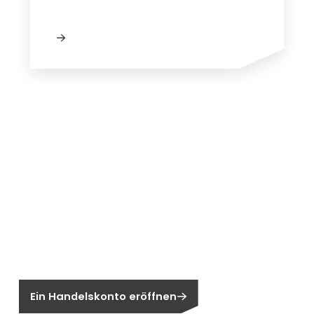
Neu bei Segen?
Sie sind noch kein Segen-Kunde?
Ein Handelskonto eröffnen