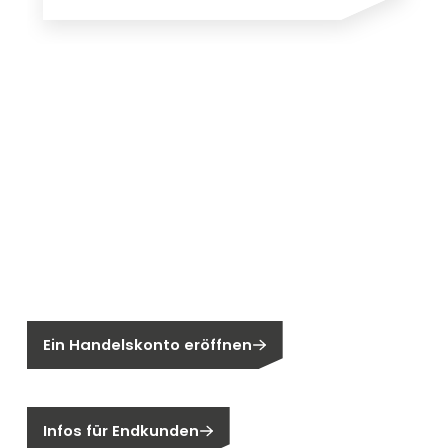
Neu bei Segen?
Sie sind noch kein Segen-Kunde?
Ein Handelskonto eröffnen
Sind Sie ein Endkunden?
Infos für Endkunden