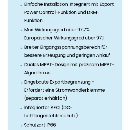
Erneuerbaren Energie Branche? Dann sind Sie
Einfache Installation: Integriert mit Export
bei uns richtig!
Power Control-Funktion und DRM-
Funktion.
Hauseigentümer
Wenn Sie auf der Suche nach wichtigen
Max. Wirkungsgrad über 97,7%
Produkt- und Brancheninformationen sind,
Europäischer Wirkungsgrad über 97,1
werden Sie bei uns fündig.
Breiter Eingangsspannungsbereich für
bessere Erzeugung und geringen Anlauf
Duales MPPT-Design mit präzisem MPPT-
Algorithmus
Eingebaute Exportbegrenzung -
Erfordert eine Stromwandlerklemme
(separat erhältlich)
Integrierter AFCI (DC-
Lichtbogenfehlerschutz)
Schutzart IP66