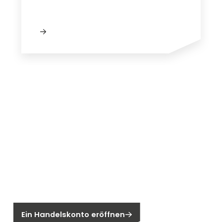
Neu bei Segen?
Sie sind noch kein Segen-Kunde?
Ein Handelskonto eröffnen