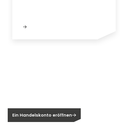
Neu bei Segen?
Sie sind noch kein Segen-Kunde?
Ein Handelskonto eröffnen
Sind Sie ein Endkunden?