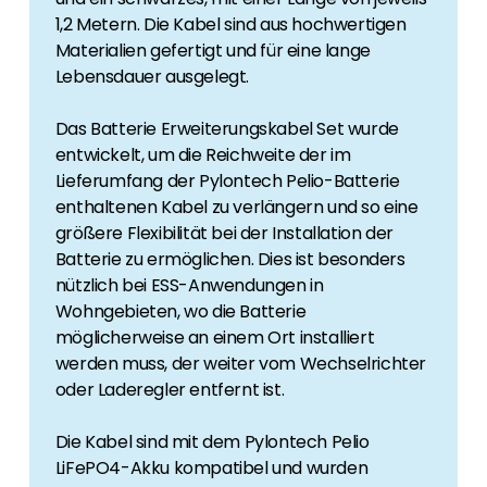
Erneuerbaren Energie Branche? Dann sind Sie
1,2 Metern. Die Kabel sind aus hochwertigen
bei uns richtig!
Materialien gefertigt und für eine lange
Lebensdauer ausgelegt.
Hauseigentümer
Wenn Sie auf der Suche nach wichtigen
Das Batterie Erweiterungskabel Set wurde
Produkt- und Brancheninformationen sind,
entwickelt, um die Reichweite der im
werden Sie bei uns fündig.
Lieferumfang der Pylontech Pelio-Batterie
enthaltenen Kabel zu verlängern und so eine
größere Flexibilität bei der Installation der
Batterie zu ermöglichen. Dies ist besonders
nützlich bei ESS-Anwendungen in
Wohngebieten, wo die Batterie
möglicherweise an einem Ort installiert
werden muss, der weiter vom Wechselrichter
oder Laderegler entfernt ist.
Die Kabel sind mit dem Pylontech Pelio
LiFePO4-Akku kompatibel und wurden