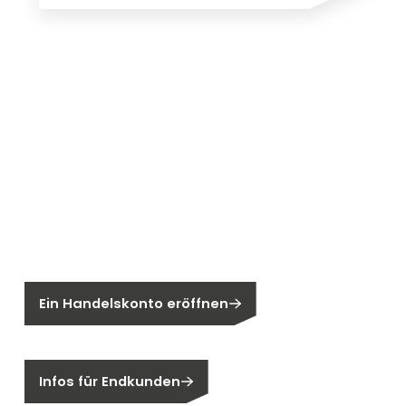
Neu bei Segen?
Sie sind noch kein Segen-Kunde?
Ein Handelskonto eröffnen
Sind Sie ein Endkunden?
Infos für Endkunden