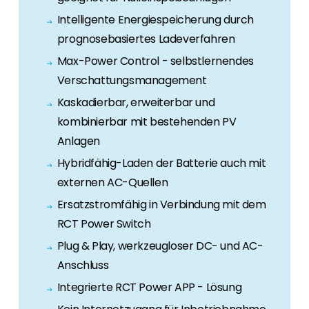
Erneuerbaren Energie Branche? Dann sind Sie
Intelligente Energiespeicherung durch
bei uns richtig!
prognosebasiertes Ladeverfahren
Hauseigentümer
Max-Power Control - selbstlernendes
Wenn Sie auf der Suche nach wichtigen
Verschattungsmanagement
Produkt- und Brancheninformationen sind,
Kaskadierbar, erweiterbar und
werden Sie bei uns fündig.
kombinierbar mit bestehenden PV
Anlagen
Hybridfähig-Laden der Batterie auch mit
externen AC-Quellen
Ersatzstromfähig in Verbindung mit dem
RCT Power Switch
Plug & Play, werkzeugloser DC- und AC-
Anschluss
Integrierte RCT Power APP - Lösung