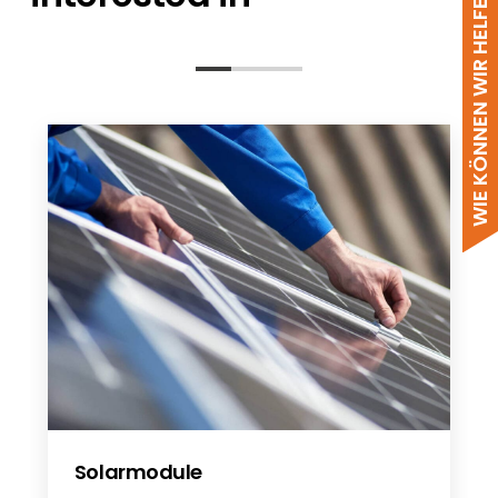
WIE KÖNNEN WIR HELFEN?
RCT Austauschpauschalen - DE
RCT Powerstorage DC 8 & 10 kW - EN
Powerstorage DC 8 & 10 kW - EN
RCT Power Storage DC/AC & RCT
Power Inverter - DE
Einheitenzertifikat Powerstorage DC 8
& 10 kW - DE
NA-Schutz Powerstorage DC 8 & 10 kW
- DE
Certificate of Compliance
Powerstorage DC 8 & 10 kW - EN
TIGO RCT Combination - EN
RCT Power Portal - DE
RCT Powerstorage DC 8 & 10 kW - DE
Software Update Doppelturm - DE
Solarmodule
Powerstorage DC 8 & 10 kW - DE