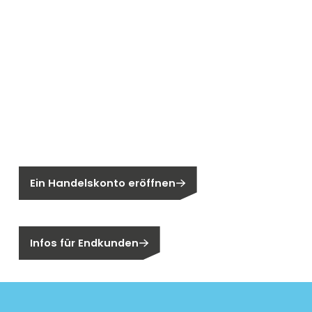
Neu bei Segen?
Sie sind noch kein Segen-Kunde?
Ein Handelskonto eröffnen
Sind Sie ein Endkunden?
Infos für Endkunden