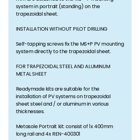
Erneuerbaren Energie Branche? Dann sind Sie
system in portrait (standing) on the
bei uns richtig!
trapezoidal sheet.
Hauseigentümer
INSTALLATION WITHOUT PILOT DRILLING
Wenn Sie auf der Suche nach wichtigen
Produkt- und Brancheninformationen sind,
Self-tapping screws fix the MS+P PV mounting
werden Sie bei uns fündig.
system directly to the trapezoidal sheet.
FOR TRAPEZOIDAL STEEL AND ALUMINUM
METAL SHEET
Readymade kits are suitable for the
installation of PV systems on trapezoidal
sheet steel and / or aluminum in various
thicknesses.
Metasole Portrait kit: consist of 1x 400mm
long rail and 4x REN-400301