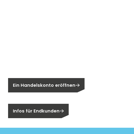
Neu bei Segen?
Sie sind noch kein Segen-Kunde?
Ein Handelskonto eröffnen
Sind Sie ein Endkunden?
Infos für Endkunden