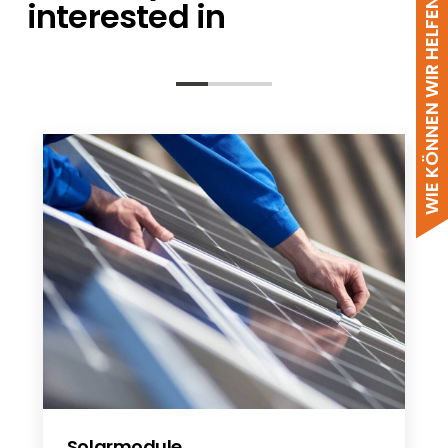
WIE KÖNNEN WIR HELFEN?
interested in
Renusol FS10-18, CS+, IS, VS+, MS+, TS+
Renusol Product Catalogue June 2021
Renusol Garantie
Renusol flat roof Metasole and FS10
for Renusol Products 09-2021
Solarmodule