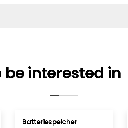
reigabeliste - DE
ansformer (11-2023)
eitung_DE (022025)
ual (11-2023)
be interested in
Batteriespeicher