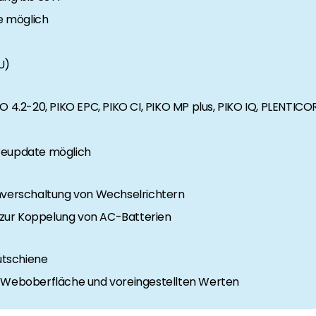
e möglich
 Segen Partner und profitieren Sie von unseren Vorteilen!
U)
inem passenden PV-Installateur? Dann sind Sie bei uns genau
oduktverfügbarkeit und Dokumentation!
 4.2-20, PIKO EPC, PIKO CI, PIKO MP plus, PIKO IQ, PLENTICO
reupdate möglich
den Neuigkeiten von Segen. Hier erfahren Sie es zuerst!
mverschaltung von Wechselrichtern
zur Koppelung von AC-Batterien
rgie Branche? Dann sind Sie bei uns richtig!
utschiene
nd Brancheninformationen sind, werden Sie bei uns fündig.
r Weboberfläche und voreingestellten Werten