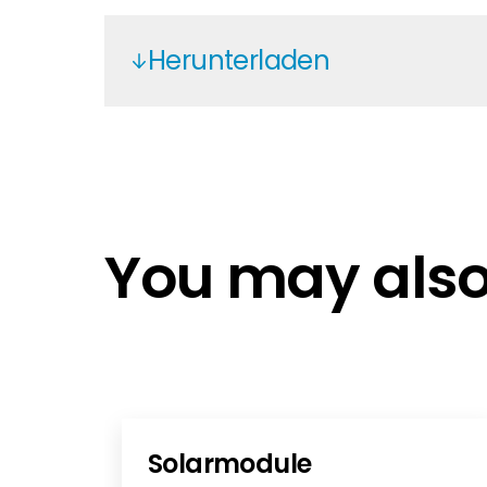
Herunterladen
Kostal Plenticore G3 Smart Meter F
Kostal_KSEM_Released Current tr
Kostal_KSEM-G2_Bedienungsanl
Kostal_KSEM-G2_Installation Man
You may also 
DE
Solarmodule