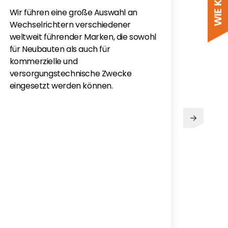
Wir führen eine große Auswahl an
Sie h
Wechselrichtern verschiedener
Sola
weltweit führender Marken, die sowohl
monti
für Neubauten als auch für
Flac
kommerzielle und
für e
versorgungstechnische Zwecke
eingesetzt werden können.