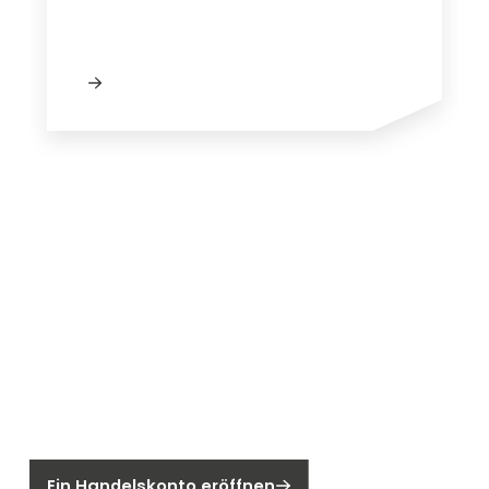
Neu bei Segen?
Sie sind noch kein Segen-Kunde?
Ein Handelskonto eröffnen