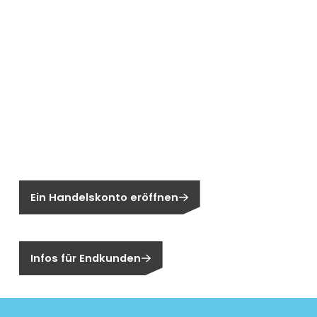
Neu bei Segen?
Sie sind noch kein Segen-Kunde?
Ein Handelskonto eröffnen
Sind Sie ein Endkunden?
Infos für Endkunden