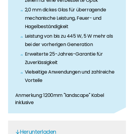
Zellen für eine verbesserte Optik
Erneuerbaren Energie Branche? Dann sind Sie
bei uns richtig!
2,0 mm dickes Glas für überragende
mechanische Leistung, Feuer- und
Hauseigentümer
Hagelbeständigkeit
Wenn Sie auf der Suche nach wichtigen
Leistung von bis zu 445 W, 5 W mehr als
Produkt- und Brancheninformationen sind,
bei der vorherigen Generation
werden Sie bei uns fündig.
Erweiterte 25-Jahres-Garantie für
Zuverlässigkeit
Vielseitige Anwendungen und zahlreiche
Vorteile
Anmerkung: 1200mm "landscape" Kabel
inklusive
Herunterladen