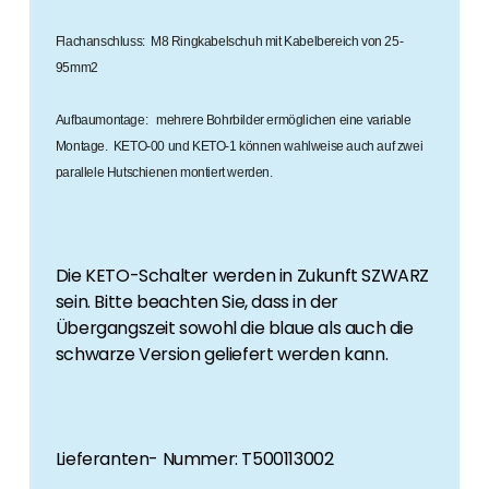
Erneuerbaren Energie Branche? Dann sind Sie
bei uns richtig!
Flachanschluss: M8 Ringkabelschuh mit Kabelbereich von 25-
95mm2
Hauseigentümer
Wenn Sie auf der Suche nach wichtigen
Aufbaumontage: mehrere Bohrbilder ermöglichen eine variable
Produkt- und Brancheninformationen sind,
Montage. KETO-00 und KETO-1 können wahlweise auch auf zwei
werden Sie bei uns fündig.
parallele Hutschienen montiert werden.
Die KETO-Schalter werden in Zukunft SZWARZ
sein. Bitte beachten Sie, dass in der
Übergangszeit sowohl die blaue als auch die
schwarze Version geliefert werden kann.
Lieferanten- Nummer: T500113002