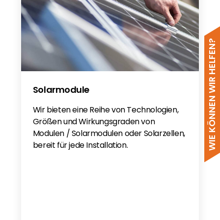
Huawei SmartACU2000D Smart Array
Controller - DE
VDE-AR-E-2510 Battery
LUNA2000-(107-215) Series Smart
WIE KÖNNEN WIR HELFEN?
String ESS User Manual
LUNA2000-(107-215) Series Smart
String ESS Quick Guide
Solarmodule
Wir bieten eine Reihe von Technologien,
Größen und Wirkungsgraden von
Modulen / Solarmodulen oder Solarzellen,
bereit für jede Installation.