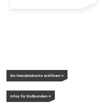
Neu bei Segen?
Sie sind noch kein Segen-Kunde?
Ein Handelskonto eröffnen
Sind Sie ein Endkunden?
Infos für Endkunden