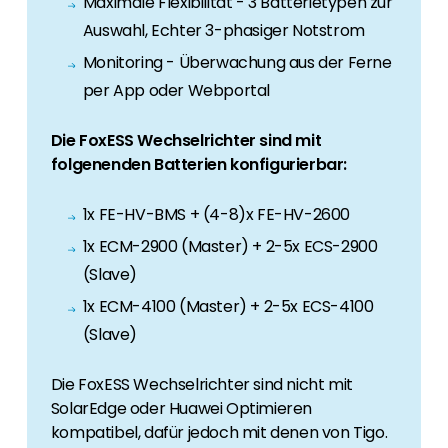
Maximale Flexibilität - 3 Batterietypen zur
Erneuerbaren Energie Branche? Dann sind Sie
bei uns richtig!
Auswahl, Echter 3-phasiger Notstrom
Monitoring - Überwachung aus der Ferne
Hauseigentümer
per App oder Webportal
Wenn Sie auf der Suche nach wichtigen
Produkt- und Brancheninformationen sind,
Die FoxESS Wechselrichter sind mit
werden Sie bei uns fündig.
folgenenden Batterien konfigurierbar:
1x FE-HV-BMS + (4-8)x FE-HV-2600
1x ECM-2900 (Master) + 2-5x ECS-2900
(Slave)
1x ECM-4100 (Master) + 2-5x ECS-4100
(Slave)
Die FoxESS Wechselrichter sind nicht mit
SolarEdge oder Huawei Optimieren
kompatibel, dafür jedoch mit denen von Tigo.