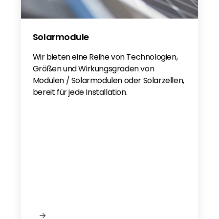
Fox ESS H3 and AC3 Series
Why Fox?
Fox Battery Sizing Guide EN
Solarmodule
Fox ESS 3PH Meter Schematic EN
Wir bieten eine Reihe von Technologien,
Fox ESS Inverter V2.3
Größen und Wirkungsgraden von
EN IEC 61000-6 H3 5-12 kW
Modulen / Solarmodulen oder Solarzellen,
bereit für jede Installation.