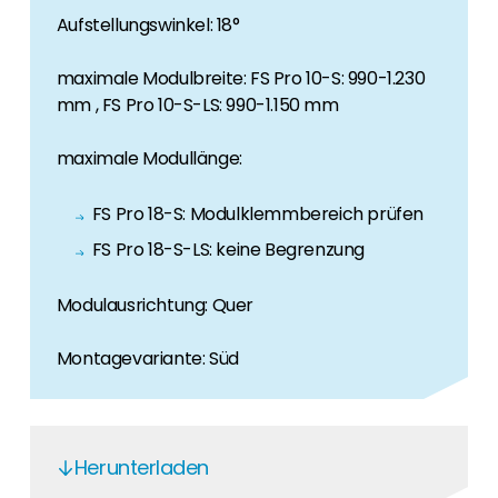
Erneuerbaren Energie Branche? Dann sind Sie
Aufstellungswinkel: 18°
bei uns richtig!
maximale Modulbreite: FS Pro 10-S: 990-1.230
Hauseigentümer
mm , FS Pro 10-S-LS: 990-1.150 mm
Wenn Sie auf der Suche nach wichtigen
Produkt- und Brancheninformationen sind,
maximale Modullänge:
werden Sie bei uns fündig.
FS Pro 18-S: Modulklemmbereich prüfen
FS Pro 18-S-LS: keine Begrenzung
Modulausrichtung: Quer
Montagevariante: Süd
Herunterladen