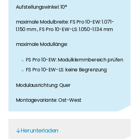
Erneuerbaren Energie Branche? Dann sind Sie
Aufstellungswinkel: 10°
bei uns richtig!
maximale Modulbreite: FS Pro 10-EW: 1.071-
Hauseigentümer
1.150 mm , FS Pro 10-EW-LS: 1.050-1.134 mm
Wenn Sie auf der Suche nach wichtigen
Produkt- und Brancheninformationen sind,
maximale Modullänge:
werden Sie bei uns fündig.
FS Pro 10-EW: Modulklemmbereich prüfen
FS Pro 10-EW-LS: keine Begrenzung
Modulausrichtung: Quer
Montagevariante: Ost-West
Herunterladen