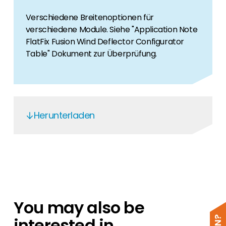
Verschiedene Breitenoptionen für
verschiedene Module. Siehe "Application Note
FlatFix Fusion Wind Deflector Configurator
Table" Dokument zur Überprüfung.
Herunterladen
Esdec
Esdec Declaration of Performance
Esdec FlatFix East West
Esdec FlatFix South
You may also be
FlatFix Fusion
interested in
Esdec checklist