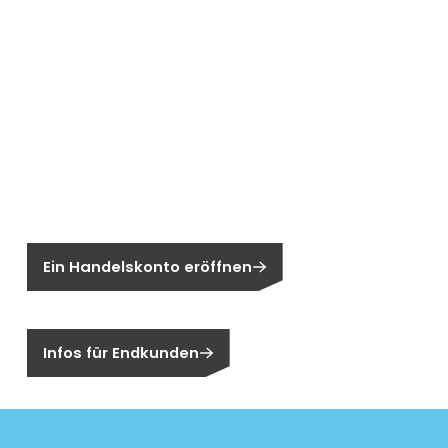
Neu bei Segen?
Sie sind noch kein Segen-Kunde?
Ein Handelskonto eröffnen
Sind Sie ein Endkunden?
Infos für Endkunden