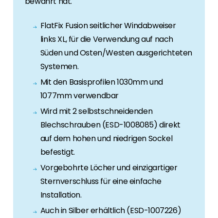
bewährt hat.
Erneuerbaren Energie Branche? Dann sind Sie
bei uns richtig!
FlatFix Fusion seitlicher Windabweiser
Hauseigentümer
links XL, für die Verwendung auf nach
Wenn Sie auf der Suche nach wichtigen
Süden und Osten/Westen ausgerichteten
Produkt- und Brancheninformationen sind,
Systemen.
werden Sie bei uns fündig.
Mit den Basisprofilen 1030mm und
1077mm verwendbar
Wird mit 2 selbstschneidenden
Blechschrauben (ESD-1008085) direkt
auf dem hohen und niedrigen Sockel
befestigt.
Vorgebohrte Löcher und einzigartiger
Sternverschluss für eine einfache
Installation.
Auch in Silber erhältlich (ESD-1007226)