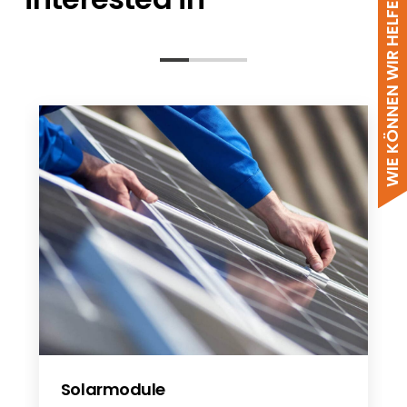
WIE KÖNNEN WIR HELFEN?
ESD - FlatFix Fusion - EN
FlatFix Fusion Fire Resistance
FlatFix Fusion Wind Deflector
Configurator Table
Solarmodule