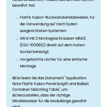
Erneuerbaren Energie Branche? Dann sind Sie
bewährt hat.
bei uns richtig!
FlatFix Fusion-Rückwandwindabweiser, für
Hauseigentümer
die Verwendung auf nach Süden
Wenn Sie auf der Suche nach wichtigen
Produkt- und Brancheninformationen sind,
ausgerichteten Systemen
werden Sie bei uns fündig.
Wird mit 2 Montageschrauben M6x12
(ESD-1000612) direkt auf dem hohen
Sockel befestigt
Vorgebohrte Löcher für eine einfache
Montage.
Bitte lesen Sie das Dokument "Application
Note FlatFix Fusion Panel length and Ballast
Container Matching Table", um
sicherzustellen, dass der richtige
Windabweiser für die Modullänge gewählt
wird.