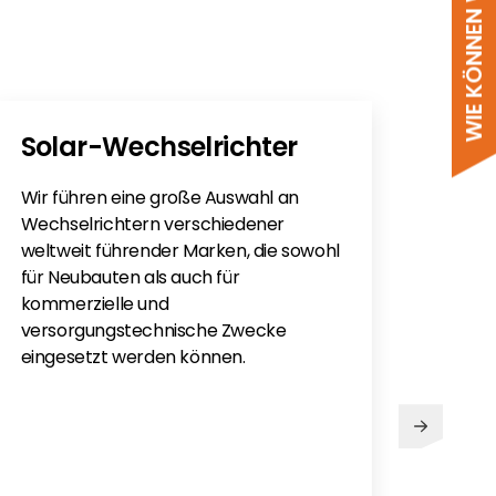
WIE KÖNNEN WIR HELFEN?
Solar-Wechselrichter
PV
Wir führen eine große Auswahl an
Sie h
Wechselrichtern verschiedener
Sola
weltweit führender Marken, die sowohl
monti
für Neubauten als auch für
Flac
kommerzielle und
für e
versorgungstechnische Zwecke
eingesetzt werden können.