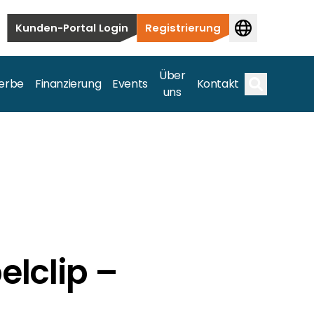
Kunden-Portal Login
Registrierung
Über
erbe
Finanzierung
Events
Kontakt
uns
Suche
auten bis hin zu kommerziellen und
samte Spektrum ab.
elclip –
bis hin zu kommerziellen und versorgungstechnischen