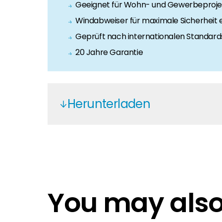
Geeignet für Wohn- und Gewerbeproje
Windabweiser für maximale Sicherheit 
Geprüft nach internationalen Standard
20 Jahre Garantie
Herunterladen
Esdec
Esdec Declaration of Performanc
Esdec FlatFix East West
Esdec FlatFix South
You may also 
FlatFix Fusion
Esdec checklist