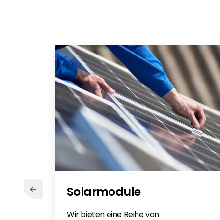
ESD - FlatFix Fusion - EN
FlatFix Fusion Fire Resistance
Solarmodule
Wir bieten eine Reihe von