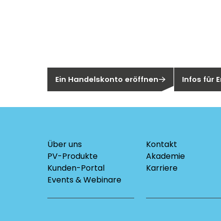
Neu bei Sege
Sie sind noch kein Segen-Kunde?
Sind Sie ei
Ein Handelskonto eröffnen
Infos für
Über uns
Kontakt
PV-Produkte
Akademie
Kunden-Portal
Karriere
Events & Webinare