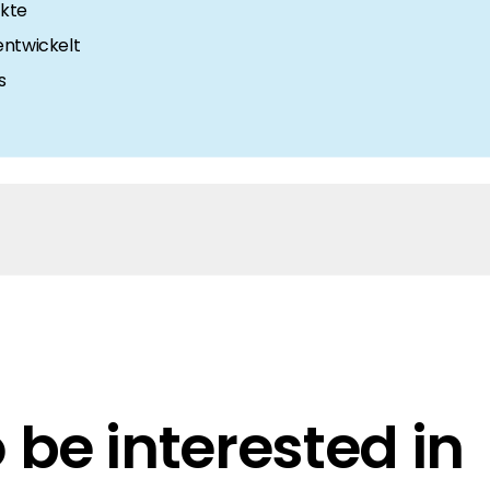
kte
entwickelt
s
e
be interested in