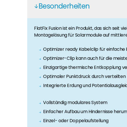
Besonderheiten
Segen Partner werden
Segen Team
Sie sind ein PV-Profi? Dann werden Sie noch heute
Lernen Sie unsere PV-Experten kennen.
FlatFix Fusion ist ein Produkt, das sich seit
Finden Sie einen PV-Installateur in Ihrer Region
Montagelösung für Solarmodule auf mittler
Kunden-Portal
Sie sind Privatkunde und sind auf der Suche nach e
Unser Kunden-Portal bietet 24/7 Live-Preise, Pr
Optimizer ready Kabelclip für einfach
Optimizer-Clip kann auch für die mei
Blog
Bleiben Sie auf dem Laufenden mit branchenführen
Einzigartige thermische Entkopplung 
Optimaler Punktdruck durch verteilten 
Karriere
Integrierte Erdung und Potentialausgle
Sie suchen nach einem Job in der Erneuerbaren Ene
Vollständig modulares System
Hauseigentümer
Wenn Sie auf der Suche nach wichtigen Produkt- u
Einfacher Aufbau um Hindernisse heru
Einzel- oder Doppelaufstellung