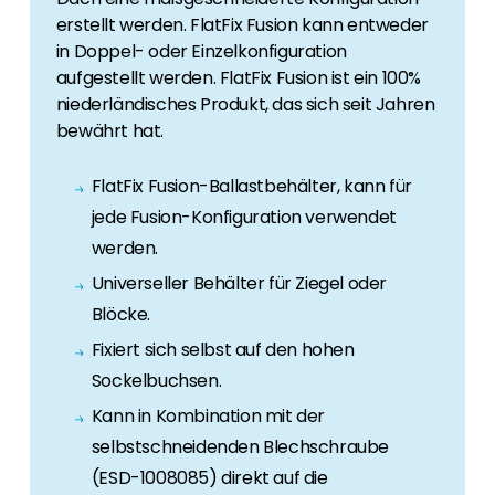
Erneuerbaren Energie Branche? Dann sind Sie
erstellt werden. FlatFix Fusion kann entweder
bei uns richtig!
in Doppel- oder Einzelkonfiguration
aufgestellt werden. FlatFix Fusion ist ein 100%
Hauseigentümer
niederländisches Produkt, das sich seit Jahren
Wenn Sie auf der Suche nach wichtigen
bewährt hat.
Produkt- und Brancheninformationen sind,
werden Sie bei uns fündig.
FlatFix Fusion-Ballastbehälter, kann für
jede Fusion-Konfiguration verwendet
werden.
Universeller Behälter für Ziegel oder
Blöcke.
Fixiert sich selbst auf den hohen
Sockelbuchsen.
Kann in Kombination mit der
selbstschneidenden Blechschraube
(ESD-1008085) direkt auf die