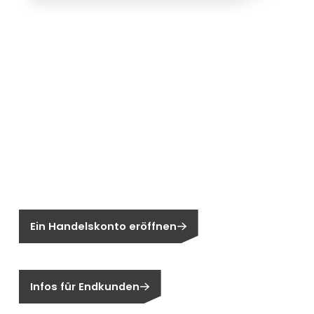
Neu bei Segen?
Sie sind noch kein Segen-Kunde?
Ein Handelskonto eröffnen
Sind Sie ein Endkunden?
Infos für Endkunden