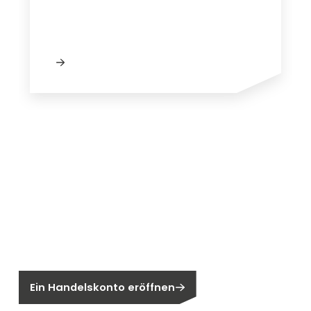
Neu bei Segen?
Sie sind noch kein Segen-Kunde?
Ein Handelskonto eröffnen