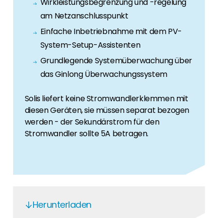
Wirkleistungsbegrenzung und -regelung
Erneuerbaren Energie Branche? Dann sind Sie
bei uns richtig!
am Netzanschlusspunkt
Einfache Inbetriebnahme mit dem PV-
Hauseigentümer
System-Setup-Assistenten
Wenn Sie auf der Suche nach wichtigen
Grundlegende Systemüberwachung über
Produkt- und Brancheninformationen sind,
werden Sie bei uns fündig.
das Ginlong Überwachungssystem
Solis liefert keine Stromwandlerklemmen mit
diesen Geräten, sie müssen separat bezogen
werden - der Sekundärstrom für den
Stromwandler sollte 5A betragen.
Herunterladen