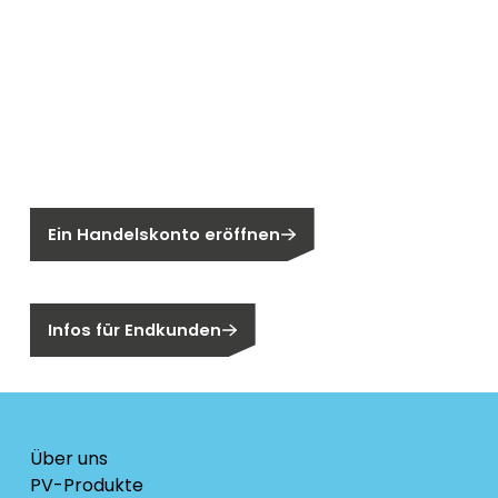
Neu bei Segen?
Sie sind noch kein Segen-Kunde?
Ein Handelskonto eröffnen
Sind Sie ein Endkunden?
Infos für Endkunden
Über uns
PV-Produkte