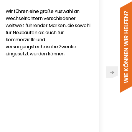
Wir führen eine große Auswahl an
Sie h
WIE KÖNNEN WIR HELFEN?
Wechselrichtern verschiedener
Sola
weltweit führender Marken, die sowohl
monti
für Neubauten als auch für
Flac
kommerzielle und
für e
versorgungstechnische Zwecke
eingesetzt werden können.