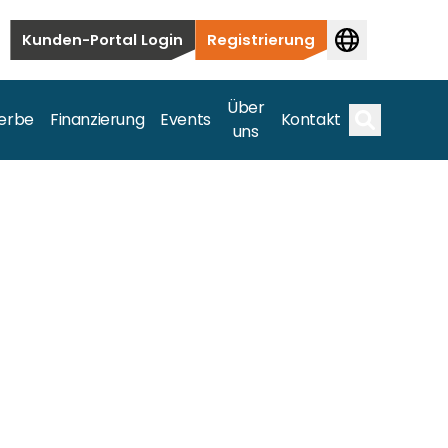
Kunden-Portal Login
Registrierung
Über
erbe
Finanzierung
Events
Kontakt
uns
Suche
auten bis hin zu kommerziellen und
samte Spektrum ab.
bis hin zu kommerziellen und versorgungstechnischen