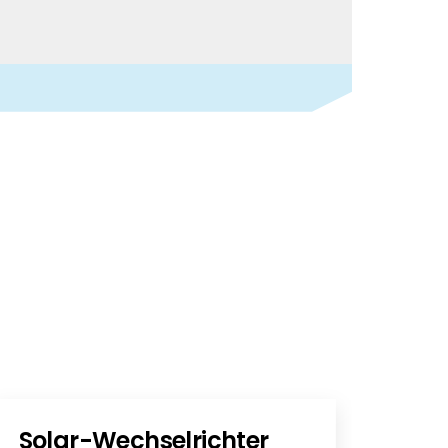
 richtig.
Solar-Wechselrichter
PV