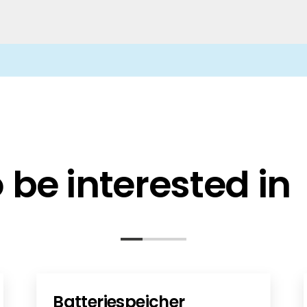
 Segen Partner und profitieren Sie von unseren Vorteilen!
inem passenden PV-Installateur? Dann sind Sie bei uns genau
oduktverfügbarkeit und Dokumentation!
den Neuigkeiten von Segen. Hier erfahren Sie es zuerst!
be interested in
rgie Branche? Dann sind Sie bei uns richtig!
nd Brancheninformationen sind, werden Sie bei uns fündig.
Batteriespeicher