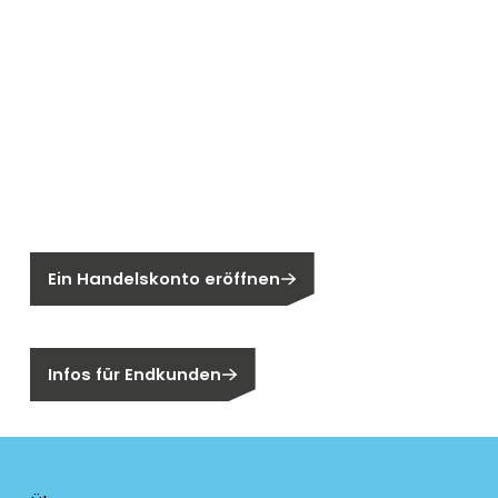
Neu bei Segen?
Sie sind noch kein Segen-Kunde?
Ein Handelskonto eröffnen
Sind Sie ein Endkunden?
Infos für Endkunden