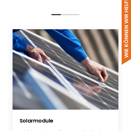
WIE KÖNNEN WIR HELFEN?
HVS&HVM Compatible Inverter list EN /
DE / ES / IT
BYD Battery-Box Premium HVS & HVM -
EN
BYD HVS/HVM-Service Guideline and
Checklist - EN
BYD HVS/HVM-Service Guideline and
Checklist - DE
Solarmodule