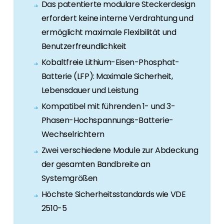
Erneuerbaren Energie Branche? Dann sind Sie
Das patentierte modulare Steckerdesign
bei uns richtig!
erfordert keine interne Verdrahtung und
ermöglicht maximale Flexibilität und
Hauseigentümer
Benutzerfreundlichkeit
Wenn Sie auf der Suche nach wichtigen
Kobaltfreie Lithium-Eisen-Phosphat-
Produkt- und Brancheninformationen sind,
werden Sie bei uns fündig.
Batterie (LFP): Maximale Sicherheit,
Lebensdauer und Leistung
Kompatibel mit führenden 1- und 3-
Phasen-Hochspannungs-Batterie-
Wechselrichtern
Zwei verschiedene Module zur Abdeckung
der gesamten Bandbreite an
Systemgrößen
Höchste Sicherheitsstandards wie VDE
2510-5