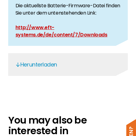
Die aktuellste Batterie-Firmware-Datei finden
Sie unter dem untenstehenden Link:
http://www.eft-
systems.de/de/content/7/Downloads
Herunterladen
BYD HVS/HVM Battery-Box - EN
BYD HVS/HVM Battery-Box - DE
BYD HVS/HVM Battery-Box - PL
BYD HVS/HVM Battery-Box - IT
You may also be
BYD HVS/HVM Battery-Box - FR
interested in
BYD HVS/HVM Battery-Box - ES