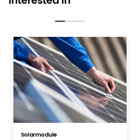
interested in
AIKO Dust and Sand EN
Aiko Stellar 1N+ EN
AIKO V19 EN
Solarmodule