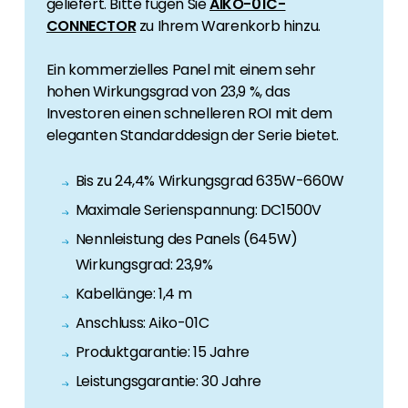
geliefert. Bitte fügen Sie
AIKO-01C-
Erneuerbaren Energie Branche? Dann sind Sie
CONNECTOR
zu Ihrem Warenkorb hinzu.
bei uns richtig!
Ein kommerzielles Panel mit einem sehr
Hauseigentümer
hohen Wirkungsgrad von 23,9 %, das
Wenn Sie auf der Suche nach wichtigen
Investoren einen schnelleren ROI mit dem
Produkt- und Brancheninformationen sind,
eleganten Standarddesign der Serie bietet.
werden Sie bei uns fündig.
Bis zu 24,4% Wirkungsgrad 635W-660W
Maximale Serienspannung: DC1500V
Nennleistung des Panels (645W)
Wirkungsgrad: 23,9%
Kabellänge: 1,4 m
Anschluss: Aiko-01C
Produktgarantie: 15 Jahre
Leistungsgarantie: 30 Jahre