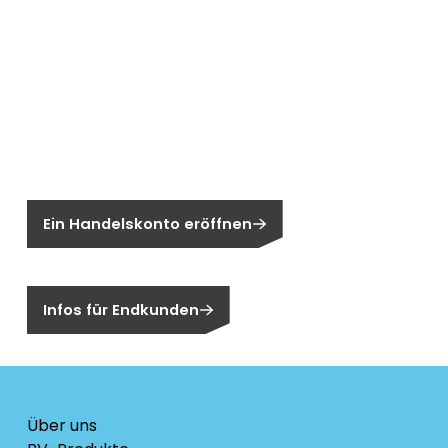
Neu bei Segen?
Sie sind noch kein Segen-Kunde?
Ein Handelskonto eröffnen
Sind Sie ein Endkunden?
Infos für Endkunden
Über uns