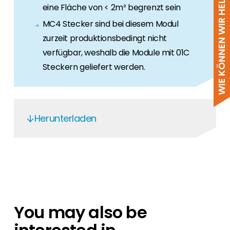
WIE KÖNNEN WIR HELFEN?
eine Fläche von < 2m² begrenzt sein
MC4 Stecker sind bei diesem Modul
zurzeit produktionsbedingt nicht
verfügbar, weshalb die Module mit 01C
Steckern geliefert werden.
Herunterladen
AIKO MCS PV0330 Issued June 2023
Aiko Solar Mw and Mb
Aiko N-Type ABC Module Warranty
(Gen 2) EN
You may also be
Aiko N-Type ABC Module Warranty
(Gen 2) EN