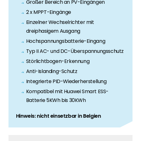
Erneuerbaren Energie Branche? Dann sind Sie
Großer Bereich an PV-Eingängen
bei uns richtig!
2 x MPPT-Eingänge
Einzelner Wechselrichter mit
Hauseigentümer
dreiphasigem Ausgang
Wenn Sie auf der Suche nach wichtigen
Produkt- und Brancheninformationen sind,
Hochspannungsbatterie-Eingang
werden Sie bei uns fündig.
Typ II AC- und DC-Überspannungsschutz
Störlichtbogen-Erkennung
Anti-Islanding-Schutz
Integrierte PID-Wiederherstellung
Kompatibel mit Huawei Smart ESS-
Batterie 5KWh bis 30KWh
Hinweis: nicht einsetzbar in Belgien