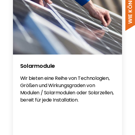
Battery - EN
Integrated Panasonic Coin Type
Battery - EN
DoC_NC6 From_2023 Feb
ESB NC7-03-R1 Form Signed by
Huawei_Appendix Manufacturer
Declaration_November2022
Benutzerhandbuch_DE_SUN2000-
Solarmodule
(3KTL-10KTL)
Wir bieten eine Reihe von Technologien,
Conditions - DE/EN
Größen und Wirkungsgraden von
Modulen / Solarmodulen oder Solarzellen,
bereit für jede Installation.