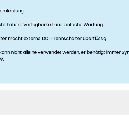
temleistung
 Segen Partner und profitieren Sie von unseren Vorteilen!
icht höhere Verfügbarkeit und einfache Wartung
alter macht externe DC-Trennschalter überflüssig
inem passenden PV-Installateur? Dann sind Sie bei uns genau
oduktverfügbarkeit und Dokumentation!
nn nicht alleine verwendet werden, er benötigt immer Syner
W.
den Neuigkeiten von Segen. Hier erfahren Sie es zuerst!
rgie Branche? Dann sind Sie bei uns richtig!
nd Brancheninformationen sind, werden Sie bei uns fündig.
with Synergy Technology 03/2021 DS-00008-1.0-EU