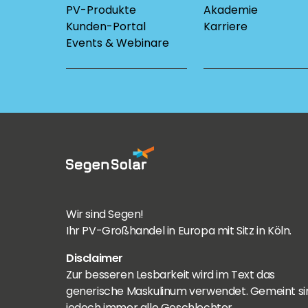
PV-Produkte
Akademie
Kunden-Portal
Karriere
Events & Webinare
Wir sind Segen!
Ihr PV-Großhandel in Europa mit Sitz in Köln.
Disclaimer
Zur besseren Lesbarkeit wird im Text das
generische Maskulinum verwendet. Gemeint si
jedoch immer alle Geschlechter.