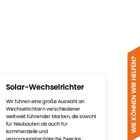
WIE KÖNNEN WIR HELFEN?
Solar-Wechselrichter
PV
Wir führen eine große Auswahl an
Sie h
L_DE
Wechselrichtern verschiedener
Sola
weltweit führender Marken, die sowohl
monti
für Neubauten als auch für
Flac
kommerzielle und
für e
versorgungstechnische Zwecke