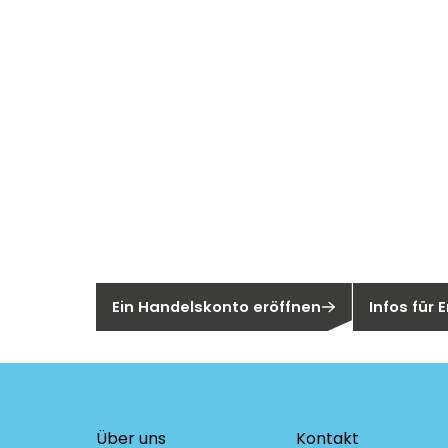
Neu bei Sege
Sie sind noch kein Segen-Kunde?
Sind Sie ei
Ein Handelskonto eröffnen
Infos für
Über uns
Kontakt