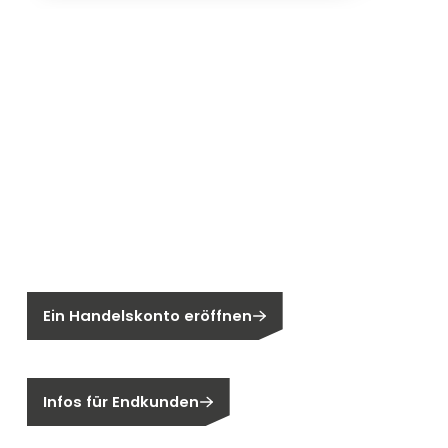
Neu bei Segen?
Sie sind noch kein Segen-Kunde?
Ein Handelskonto eröffnen
Sind Sie ein Endkunden?
Infos für Endkunden