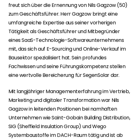
Erneuerbaren Energie Branche? Dann sind Sie
freut sich über die Ernennung von Nils Gagzow (50)
bei uns richtig!
zum Geschäftsführer. Herr Gagzow bringt eine
umfangreiche Expertise aus seiner vorherigen
Hauseigentümer
Tätigkeit als Geschäftsführer und Mitbegründer
Wenn Sie auf der Suche nach wichtigen
Produkt- und Brancheninformationen sind,
eines SaaS-Technologie-Softwareunternehmens
werden Sie bei uns fündig.
mit, das sich auf E-Sourcing und Online-Verkauf im
Bausektor spezialisiert hat. Sein profundes
Fachwissen und seine Führungskompetenz stellen
eine wertvolle Bereicherung für SegenSolar dar.
Mit langjähriger Managementerfahrung im Vertrieb,
Marketing und digitaler Transformation war Nils
Gagzow in leitenden Positionen bei namhaften
Unternehmen wie Saint-Gobain Building Distribution,
SIG (Sheffield Insulation Group) und Wego
Systembaustoffe im DACH-Raum tätig und ist ab