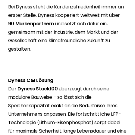
Erneuerbaren Energie Branche? Dann sind Sie
Bei Dyness steht die Kundenzufriedenheit immer an
bei uns richtig!
erster Stelle. Dyness kooperiert weltweit mit über
Hauseigentümer
90 Markenpartnern
und setzt sich dafür ein,
Wenn Sie auf der Suche nach wichtigen
gemeinsam mit der Industrie, dem Markt und der
Produkt- und Brancheninformationen sind,
Gesellschaft eine klimafreundliche Zukunft zu
werden Sie bei uns fündig.
gestalten.
Dyness C&I Lösung
Der
Dyness Stack100
überzeugt durch seine
modulare Bauweise – so lässt sich die
Speicherkapazität exakt an die Bedürfnisse Ihres
Unternehmens anpassen. Die fortschrittliche LFP-
Technologie (Lithium-Eisenphosphat) sorgt dabei
für maximale Sicherheit, lange Lebensdauer und eine