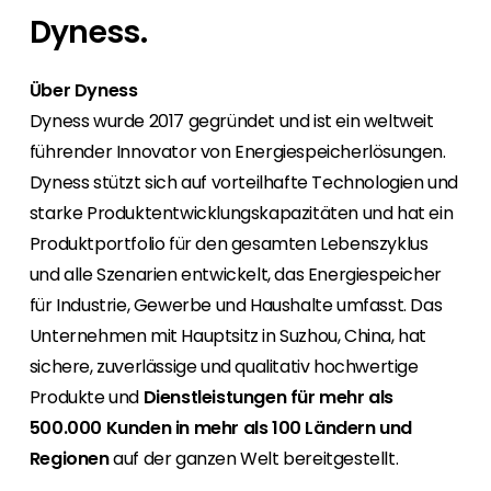
Mit Segen Finance werden Sie zum Full-
Für Endkunden bieten wir den Kontakt zu einem
Bei uns haben Sie von Anfang an den
Wir sind gerne unterwegs, also finden Sie
Dyness.
Service-Anbieter für Ihre Kunden.
Segen Fachpartner aus Ihrer Region.
persönlichen Kontakt zu allen Abteilungen und
heraus, wo Sie sich uns anschließen können,
finden ein marktgerechtes Portfolio.
oder nutzen Sie unsere kostenlosen
Segen Partner werden
Über Dyness
Schulungen und Webinare.
Sie sind ein PV-Profi? Dann werden Sie noch
Segen Team
Dyness wurde 2017 gegründet und ist ein weltweit
heute Segen Partner und profitieren Sie von
Lernen Sie unsere PV-Experten kennen.
führender Innovator von Energiespeicherlösungen.
unseren Vorteilen!
Dyness stützt sich auf vorteilhafte Technologien und
Kunden-Portal
starke Produktentwicklungskapazitäten und hat ein
Finden Sie einen PV-Installateur in Ihrer
Unser Kunden-Portal bietet 24/7 Live-Preise,
Produktportfolio für den gesamten Lebenszyklus
Region
Produktverfügbarkeit und Dokumentation!
Sie sind Privatkunde und sind auf der Suche
und alle Szenarien entwickelt, das Energiespeicher
nach einem passenden PV-Installateur? Dann
für Industrie, Gewerbe und Haushalte umfasst. Das
Blog
sind Sie bei uns genau richtig.
Unternehmen mit Hauptsitz in Suzhou, China, hat
Bleiben Sie auf dem Laufenden mit
branchenführenden Neuigkeiten von Segen.
sichere, zuverlässige und qualitativ hochwertige
Hier erfahren Sie es zuerst!
Produkte und
Dienstleistungen für mehr als
500.000 Kunden in mehr als 100 Ländern und
Karriere
Regionen
auf der ganzen Welt bereitgestellt.
Sie suchen nach einem Job in der