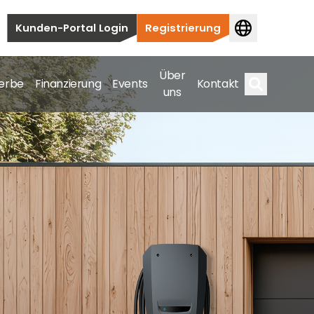
Kunden-Portal Login
Registrierung
Über
erbe
Finanzierung
Events
Kontakt
uns
Suche
auten bis hin zu kommerziellen und
samte Spektrum ab.
bis hin zu kommerziellen und versorgungstechnischen