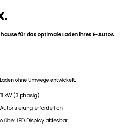
.
 Segen Partner und profitieren Sie von unseren Vorteilen!
Zuhause für das optimale Laden ihres E-Autos
inem passenden PV-Installateur? Dann sind Sie bei uns genau
oduktverfügbarkeit und Dokumentation!
den Neuigkeiten von Segen. Hier erfahren Sie es zuerst!
 Laden ohne Umwege entwickelt.
rgie Branche? Dann sind Sie bei uns richtig!
 11 kW (3‑phasig)
Autorisierung erforderlich
nd Brancheninformationen sind, werden Sie bei uns fündig.
 über LED‑Display ablesbar