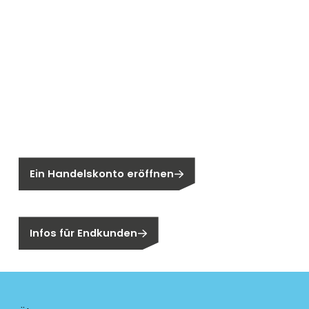
Neu bei Segen?
Sie sind noch kein Segen-Kunde?
Ein Handelskonto eröffnen
Sind Sie ein Endkunden?
Infos für Endkunden