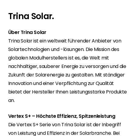
Mit Segen Finance werden Sie zum Full-
Für Endkunden bieten wir den Kontakt zu einem
Bei uns haben Sie von Anfang an den
Wir sind gerne unterwegs, also finden Sie
Service-Anbieter für Ihre Kunden.
Segen Fachpartner aus Ihrer Region.
persönlichen Kontakt zu allen Abteilungen und
heraus, wo Sie sich uns anschließen können,
Trina Solar.
finden ein marktgerechtes Portfolio.
oder nutzen Sie unsere kostenlosen
Segen Partner werden
Schulungen und Webinare.
Sie sind ein PV-Profi? Dann werden Sie noch
Über Trina Solar
Segen Team
heute Segen Partner und profitieren Sie von
Lernen Sie unsere PV-Experten kennen.
Trina Solar ist ein weltweit führender Anbieter von
unseren Vorteilen!
Solartechnologien und -lösungen. Die Mission des
Kunden-Portal
globalen Modulherstellers ist es, die Welt mit
Finden Sie einen PV-Installateur in Ihrer
Unser Kunden-Portal bietet 24/7 Live-Preise,
nachhaltiger, sauberer Energie zu versorgen und die
Region
Produktverfügbarkeit und Dokumentation!
Zukunft der Solarenergie zu gestalten. Mit ständiger
Sie sind Privatkunde und sind auf der Suche
nach einem passenden PV-Installateur? Dann
Innovation und einer Verpflichtung zur Qualität
Blog
sind Sie bei uns genau richtig.
bietet der Hersteller Ihnen Leistungsstarke Produkte
Bleiben Sie auf dem Laufenden mit
an.
branchenführenden Neuigkeiten von Segen.
Hier erfahren Sie es zuerst!
​Vertex S+ – Höchste Effizienz, Spitzenleistung
Karriere
Die Vertex S+ Serie von Trina Solar ist der Inbegriff
Sie suchen nach einem Job in der
von Leistung und Effizienz in der Solarbranche. Bei