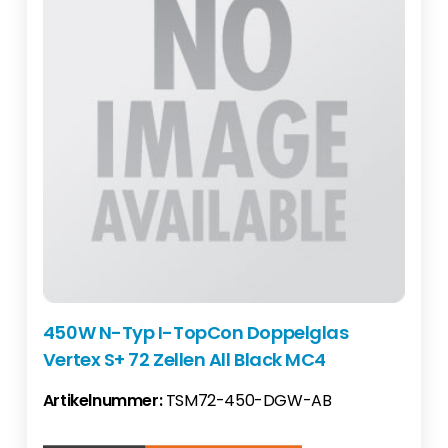
450W N-Typ I-TopCon Doppelglas
Vertex S+ 72 Zellen All Black MC4
Artikelnummer:
TSM72-450-DGW-AB