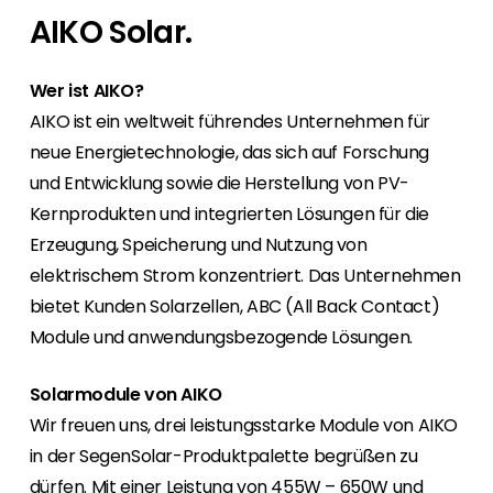
Mit Segen Finance werden Sie zum Full-
Für Endkunden bieten wir den Kontakt zu einem
Bei uns haben Sie von Anfang an den
Wir sind gerne unterwegs, also finden Sie
AIKO Solar.
Service-Anbieter für Ihre Kunden.
Segen Fachpartner aus Ihrer Region.
persönlichen Kontakt zu allen Abteilungen und
heraus, wo Sie sich uns anschließen können,
finden ein marktgerechtes Portfolio.
oder nutzen Sie unsere kostenlosen
Segen Partner werden
Wer ist AIKO?
Schulungen und Webinare.
Sie sind ein PV-Profi? Dann werden Sie noch
Segen Team
AIKO ist ein weltweit führendes Unternehmen für
heute Segen Partner und profitieren Sie von
Lernen Sie unsere PV-Experten kennen.
neue Energietechnologie, das sich auf Forschung
unseren Vorteilen!
und Entwicklung sowie die Herstellung von PV-
Kunden-Portal
Kernprodukten und integrierten Lösungen für die
Finden Sie einen PV-Installateur in Ihrer
Unser Kunden-Portal bietet 24/7 Live-Preise,
Erzeugung, Speicherung und Nutzung von
Region
Produktverfügbarkeit und Dokumentation!
Sie sind Privatkunde und sind auf der Suche
elektrischem Strom konzentriert. Das Unternehmen
nach einem passenden PV-Installateur? Dann
bietet Kunden Solarzellen, ABC (All Back Contact)
Blog
sind Sie bei uns genau richtig.
Module und anwendungsbezogende Lösungen.
Bleiben Sie auf dem Laufenden mit
branchenführenden Neuigkeiten von Segen.
Hier erfahren Sie es zuerst!
Solarmodule von AIKO
Wir freuen uns, drei leistungsstarke Module von AIKO
Karriere
in der SegenSolar-Produktpalette begrüßen zu
Sie suchen nach einem Job in der
dürfen. Mit einer Leistung von 455W – 650W und