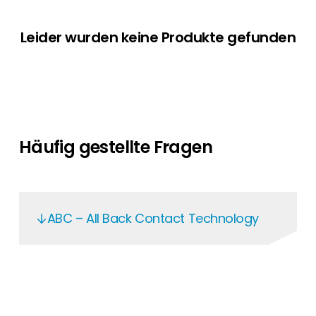
Leider wurden keine Produkte gefunden
Häufig gestellte Fragen
ABC – All Back Contact Technology
Die AIKO-Solarmodule sind mit der ABC-
Technologie ausgestattet und zeichnen sich
durch einen hohen Wirkungsgrad (über 23 %)
und eine hohe Zuverlässigkeit (30 Jahre