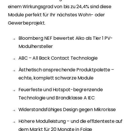
Erneuerbaren Energie Branche? Dann sind Sie
einem Wirkungsgrad von bis zu 24,4% sind diese
bei uns richtig!
Module perfekt für Ihr nächstes Wohn- oder
Hauseigentümer
Gewerbeprojekt.
Wenn Sie auf der Suche nach wichtigen
Produkt- und Brancheninformationen sind,
Bloomberg NEF bewertet Aiko als Tier 1 PV-
werden Sie bei uns fündig.
Modulhersteller
ABC – All Back Contact Technologie
Ästhetisch ansprechende Produktpalette –
echte, komplett schwarze Module
Feuerfeste und Hotspot-begrenzende
Technologie und Brandklasse A IEC
Widerstandsfähiges Design gegen Mikrorisse
Höhere Modulleistung – und die effizienteste auf
dem Markt für 20 Monate in Folge