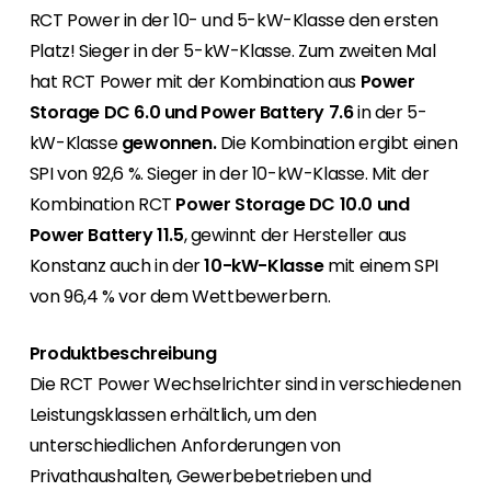
Erneuerbaren Energie Branche? Dann sind Sie
RCT Power in der 10- und 5-kW-Klasse den ersten
bei uns richtig!
Platz! Sieger in der 5-kW-Klasse. Zum zweiten Mal
hat RCT Power mit der Kombination aus
Power
Hauseigentümer
Wenn Sie auf der Suche nach wichtigen
Storage DC 6.0 und Power Battery 7.6
in der 5-
Produkt- und Brancheninformationen sind,
kW-Klasse
gewonnen.
Die Kombination ergibt einen
werden Sie bei uns fündig.
SPI von 92,6 %. Sieger in der 10-kW-Klasse. Mit der
Kombination RCT
Power Storage DC 10.0 und
Power Battery 11.5
, gewinnt der Hersteller aus
Konstanz auch in der
10-kW-Klasse
mit einem SPI
von 96,4 % vor dem Wettbewerbern.
Produktbeschreibung
Die RCT Power Wechselrichter sind in verschiedenen
Leistungsklassen erhältlich, um den
unterschiedlichen Anforderungen von
Privathaushalten, Gewerbebetrieben und