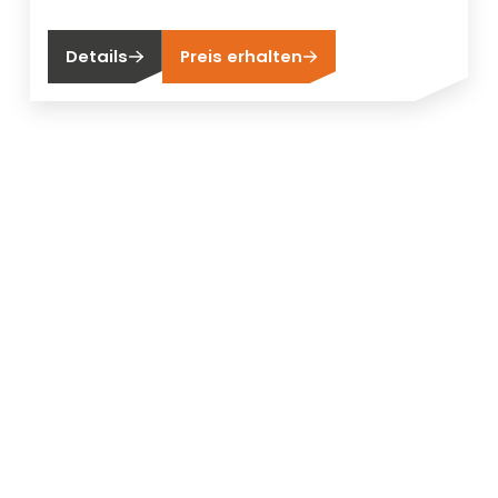
Details
Preis erhalten
Neu bei Segen?
Sie sind noch kein Segen-Kunde?
Ein Handelskonto eröffnen
Sind Sie ein Endkunden?