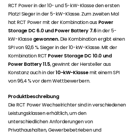
Erneuerbaren Energie Branche? Dann sind Sie
RCT Power in der 10- und 5-kW-Klasse den ersten
bei uns richtig!
Platz! Sieger in der 5-kW-Klasse. Zum zweiten Mal
hat RCT Power mit der Kombination aus
Power
Hauseigentümer
Wenn Sie auf der Suche nach wichtigen
Storage DC 6.0 und Power Battery 7.6
in der 5-
Produkt- und Brancheninformationen sind,
kW-Klasse
gewonnen.
Die Kombination ergibt einen
werden Sie bei uns fündig.
SPI von 92,6 %. Sieger in der 10-kW-Klasse. Mit der
Kombination RCT
Power Storage DC 10.0 und
Power Battery 11.5
, gewinnt der Hersteller aus
Konstanz auch in der
10-kW-Klasse
mit einem SPI
von 96,4 % vor dem Wettbewerbern.
Produktbeschreibung
Die RCT Power Wechselrichter sind in verschiedenen
Leistungsklassen erhältlich, um den
unterschiedlichen Anforderungen von
Privathaushalten, Gewerbebetrieben und