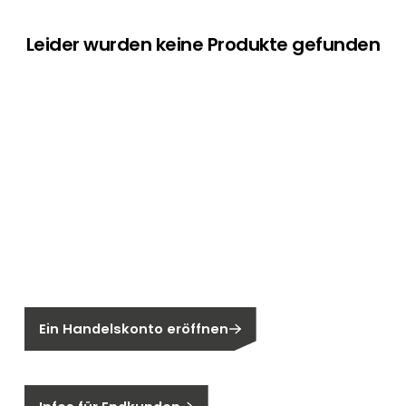
Leider wurden keine Produkte gefunden
Neu bei Segen?
Sie sind noch kein Segen-Kunde?
Ein Handelskonto eröffnen
Sind Sie ein Endkunden?