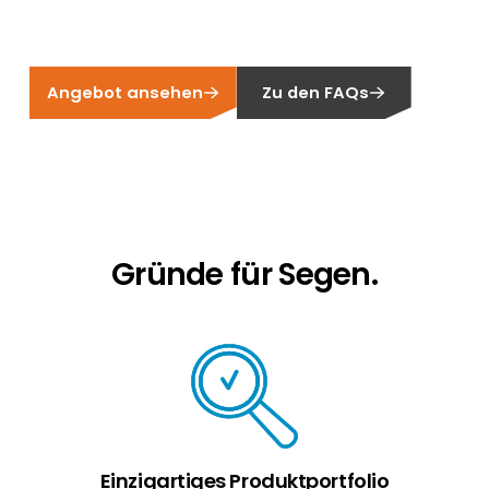
Erneuerbaren Energie Branche? Dann sind Sie
bei uns richtig!
Hauseigentümer
Angebot ansehen
Zu den FAQs
Wenn Sie auf der Suche nach wichtigen
Produkt- und Brancheninformationen sind,
werden Sie bei uns fündig.
Gründe für Segen.
Einzigartiges Produktportfolio