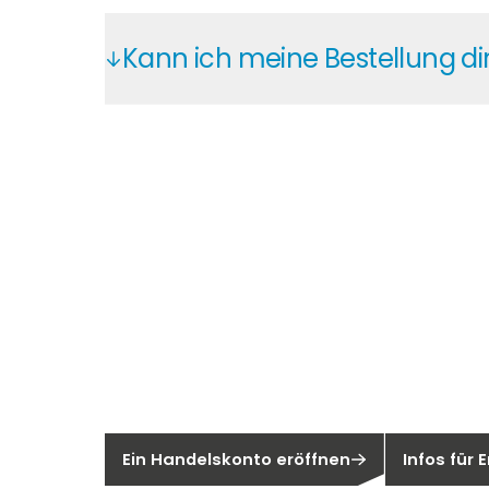
Profitieren Sie bei Segen von attrakti
Kann ich meine Bestellung d
Sie können Ihre Bestellungen direkt be
Containerladung handelt.
Neu bei Sege
Sie sind noch kein Segen-Kunde?
Sind Sie ei
Ein Handelskonto eröffnen
Infos für