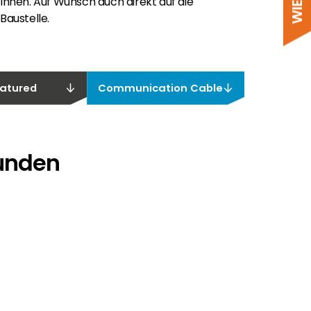
Ihnen. Auf Wunsch auch direkt auf die
Baustelle.
atured
Communication Cable
funden