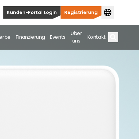
Kunden-Portal Login
Registrierung
Über
erbe
Finanzierung
Events
Kontakt
uns
Suche
auten bis hin zu kommerziellen und
samte Spektrum ab.
bis hin zu kommerziellen und versorgungstechnischen