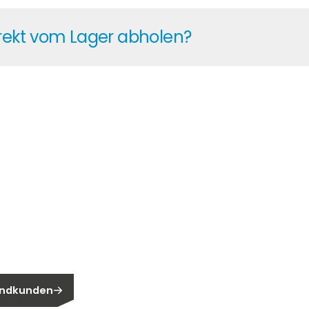
ven Paketangeboten mit Preisvorteilen auf Wechselricht
irekt vom Lager abholen?
i unserem Lager abholen – ganz gleich, ob es sich um e
n?
n Endkunden?
 Endkunden